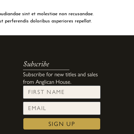
epudiandae sint et molestiae non recusandae.
t perferendis doloribus asperiores repellat.
Subscribe
Subscribe for new titles and sales
from Anglican House.
SIGN UP