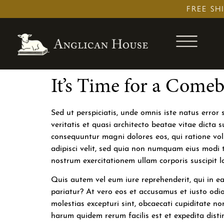
Skip
FREE SH
to
content
It’s Time for a Come
Sed ut perspiciatis, unde omnis iste natus erro
veritatis et quasi architecto beatae vitae dicta
consequuntur magni dolores eos, qui ratione vol
adipisci velit, sed quia non numquam eius modi
nostrum exercitationem ullam corporis suscipit 
Quis autem vel eum iure reprehenderit, qui in ea
pariatur? At vero eos et accusamus et iusto odio
molestias excepturi sint, obcaecati cupiditate no
harum quidem rerum facilis est et expedita disti