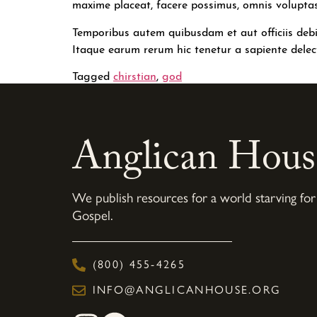
maxime placeat, facere possimus, omnis volupta
Temporibus autem quibusdam et aut officiis debi
Itaque earum rerum hic tenetur a sapiente delect
Tagged
chirstian
,
god
Anglican Hous
We publish resources for a world starving for
Gospel.
(800) 455-4265
INFO@ANGLICANHOUSE.ORG