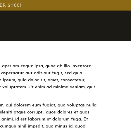
ER $100!
 aperiam eaque ipsa, quae ab illo inventore
 aspernatur aut odit aut fugit, sed quia
ipsum, quia dolor sit, amet, consectetur,
t voluptatem. Ut enim ad minima veniam, quis
lum, qui dolorem eum fugiat, quo voluptas nulla
leniti atque corrupti, quos dolores et quas
ia animi, id est laborum et dolorum fuga. Et
 cumque nihil impedit, quo minus id, quod