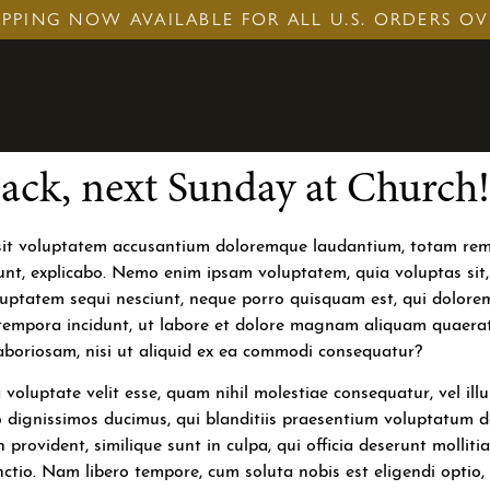
IPPING NOW AVAILABLE FOR ALL U.S. ORDERS OV
back, next Sunday at Church!
r sit voluptatem accusantium doloremque laudantium, totam rem
 sunt, explicabo. Nemo enim ipsam voluptatem, quia voluptas sit,
uptatem sequi nesciunt, neque porro quisquam est, qui dolorem 
 tempora incidunt, ut labore et dolore magnam aliquam quaera
laboriosam, nisi ut aliquid ex ea commodi consequatur?
 voluptate velit esse, quam nihil molestiae consequatur, vel il
 dignissimos ducimus, qui blanditiis praesentium voluptatum de
n provident, similique sunt in culpa, qui officia deserunt mollit
nctio. Nam libero tempore, cum soluta nobis est eligendi optio,