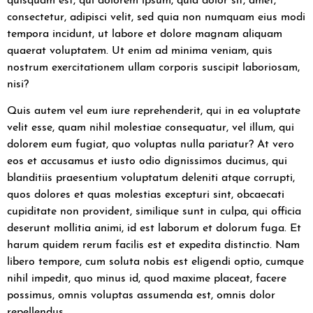
consectetur, adipisci velit, sed quia non numquam eius modi
tempora incidunt, ut labore et dolore magnam aliquam
quaerat voluptatem. Ut enim ad minima veniam, quis
nostrum exercitationem ullam corporis suscipit laboriosam,
nisi?
Quis autem vel eum iure reprehenderit, qui in ea voluptate
velit esse, quam nihil molestiae consequatur, vel illum, qui
dolorem eum fugiat, quo voluptas nulla pariatur? At vero
eos et accusamus et iusto odio dignissimos ducimus, qui
blanditiis praesentium voluptatum deleniti atque corrupti,
quos dolores et quas molestias excepturi sint, obcaecati
cupiditate non provident, similique sunt in culpa, qui officia
deserunt mollitia animi, id est laborum et dolorum fuga. Et
harum quidem rerum facilis est et expedita distinctio. Nam
libero tempore, cum soluta nobis est eligendi optio, cumque
nihil impedit, quo minus id, quod maxime placeat, facere
possimus, omnis voluptas assumenda est, omnis dolor
repellendus.