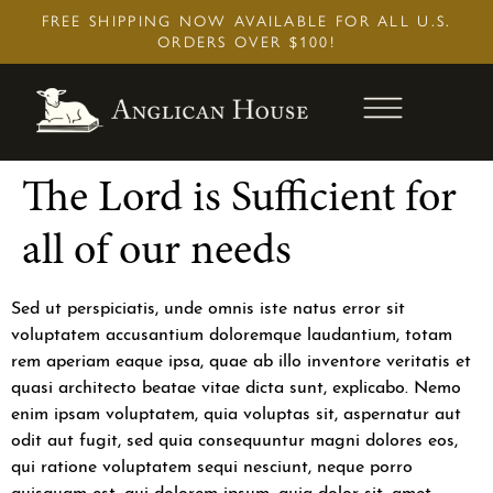
Skip
FREE SHIPPING NOW AVAILABLE FOR ALL U.S.
to
ORDERS OVER $100!
content
The Lord is Sufficient for
all of our needs
Sed ut perspiciatis, unde omnis iste natus error sit
voluptatem accusantium doloremque laudantium, totam
rem aperiam eaque ipsa, quae ab illo inventore veritatis et
quasi architecto beatae vitae dicta sunt, explicabo. Nemo
enim ipsam voluptatem, quia voluptas sit, aspernatur aut
odit aut fugit, sed quia consequuntur magni dolores eos,
qui ratione voluptatem sequi nesciunt, neque porro
quisquam est, qui dolorem ipsum, quia dolor sit, amet,